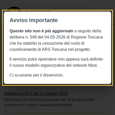
NBST
Avviso importante
Questo sito non è più aggiornato
a seguito della
Toggle
delibera n. 548 del 04-05-2026 di Regione Toscana
navigati
che ha stabilito la cessazione del ruolo di
4/5/2021
coordinamento di ARS Toscana nel progetto.
Delibera n.473 del 4 maggio 2021
Il servizio potrà riprendere non appena sarà definito
il nuovo modello organizzativo del network Nbst.
Ci scusiamo per il disservizio.
Tags
Toscana
BURT Bollettino della regione toscana
Percorsi diagnostico terapeutici assistenziali PDTA
Delibera n.473 del 4 maggio 2021
Definizione del percorso regionale per la gestione dello
scompenso cardiaco avanzato/refrattario.