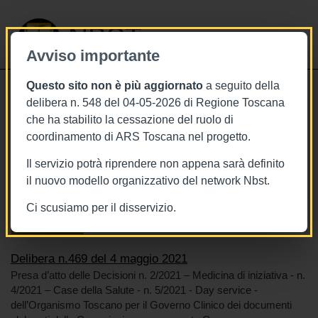
NBST
Avviso importante
Questo sito non è più aggiornato
a seguito della
Toggle
delibera n. 548 del 04-05-2026 di Regione Toscana
navigati
che ha stabilito la cessazione del ruolo di
4/5/2021
coordinamento di ARS Toscana nel progetto.
Delibera n.469 del 4 maggio 2021
Il servizio potrà riprendere non appena sarà definito
il nuovo modello organizzativo del network Nbst.
Ci scusiamo per il disservizio.
Tags
Toscana
BURT Bollettino della regione toscana
Sistema sanitario
Delibera n.469 del 4 maggio 2021
Presa d’atto delle Decisioni n. 2/2021 – Medicina di iniziativa - n.
4/2021 – Case della Salute - n. 5/2021 - Day service -
dell’Organismo Toscano per il Governo Clinico dei documenti