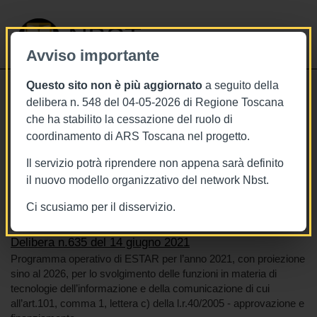
NBST
Avviso importante
Questo sito non è più aggiornato
a seguito della
Toggle
delibera n. 548 del 04-05-2026 di Regione Toscana
navigati
che ha stabilito la cessazione del ruolo di
14/6/2021
coordinamento di ARS Toscana nel progetto.
Delibera n.635 del 14 giugno 2021
Il servizio potrà riprendere non appena sarà definito
il nuovo modello organizzativo del network Nbst.
Ci scusiamo per il disservizio.
Tags
Toscana
BURT Bollettino della regione toscana
Delibera n.635 del 14 giugno 2021
Programma operativo di ESTAR per l’anno 2021, con proiezione
sino al 2026, per lo svolgimento delle funzioni in materia di
tecnologie dell’informazione e della comunicazione di cui
all’art.101, comma 1, lettera c) della l.r.40/2005 - approvazione e