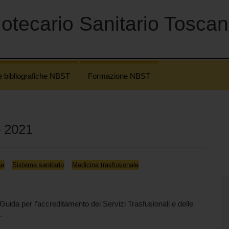
otecario Sanitario Tosca
e bibliografiche NBST
Formazione NBST
o 2021
na
Sistema sanitario
Medicina trasfusionale
ida per l’accreditamento dei Servizi Trasfusionali e delle
.