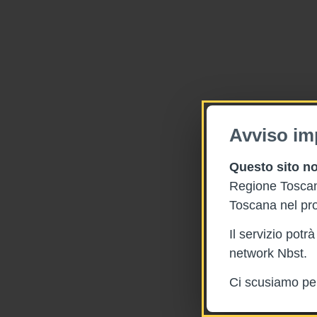
Avviso im
Questo sito no
Regione Toscana
Toscana nel pro
Il servizio pot
network Nbst.
Ci scusiamo per 