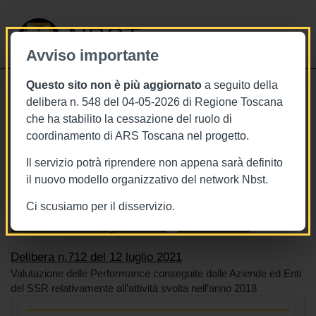
NBST
Avviso importante
Questo sito non è più aggiornato
a seguito della
Toggle
delibera n. 548 del 04-05-2026 di Regione Toscana
navigati
che ha stabilito la cessazione del ruolo di
12/7/2021
coordinamento di ARS Toscana nel progetto.
Delibera n.712 del 12 luglio 2021
Il servizio potrà riprendere non appena sarà definito
il nuovo modello organizzativo del network Nbst.
Ci scusiamo per il disservizio.
Tags
Cardiologia
Toscana
BURT Bollettino della regione toscana
Sistema sanitario
Delibera n.712 del 12 luglio 2021
Valutazione delle Performance conseguite dalle Aziende ed Enti
del SSR relativamente all’attività svolta nell’anno 2018