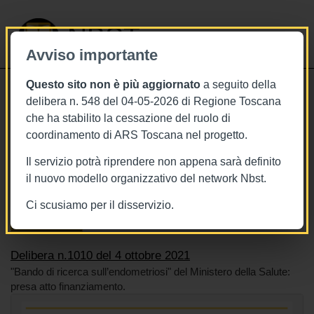
NBST
Avviso importante
Questo sito non è più aggiornato
a seguito della
Toggle
delibera n. 548 del 04-05-2026 di Regione Toscana
navigati
che ha stabilito la cessazione del ruolo di
4/10/2021
coordinamento di ARS Toscana nel progetto.
Delibera n.1010 del 4 ottobre 2021
Il servizio potrà riprendere non appena sarà definito
il nuovo modello organizzativo del network Nbst.
Ci scusiamo per il disservizio.
Tags
Toscana
BURT Bollettino della regione toscana
Sistema sanitario
Delibera n.1010 del 4 ottobre 2021
"Bando di ricerca sull’endometriosi" del Ministero della Salute:
presa atto finanziamento.