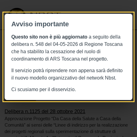
NBST
Avviso importante
Questo sito non è più aggiornato
a seguito della
Toggle
delibera n. 548 del 04-05-2026 di Regione Toscana
navigati
che ha stabilito la cessazione del ruolo di
28/10/2021
coordinamento di ARS Toscana nel progetto.
Delibera n.1125 del 28 ottobre 2021
Il servizio potrà riprendere non appena sarà definito
il nuovo modello organizzativo del network Nbst.
Ci scusiamo per il disservizio.
Tags
Toscana
BURT Bollettino della regione toscana
Sistema sanitario
Delibera n.1125 del 28 ottobre 2021
Approvazione Progetto “Da Casa della Salute a Casa della
Comunità” ai sensi delle “Linee di indirizzo per la realizzazione
dei progetti regionali sulla sperimentazione di strutture di