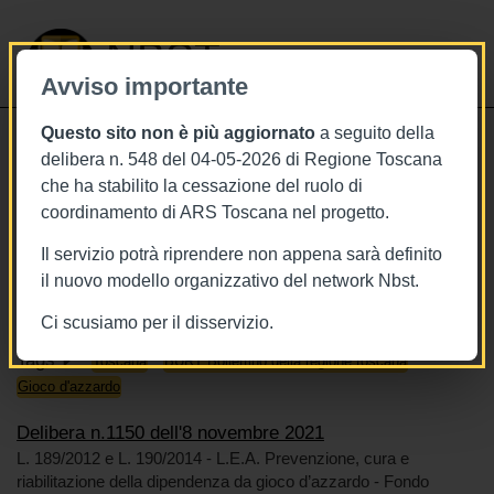
NBST
Avviso importante
Questo sito non è più aggiornato
a seguito della
Toggle
delibera n. 548 del 04-05-2026 di Regione Toscana
navigati
che ha stabilito la cessazione del ruolo di
8/11/2021
coordinamento di ARS Toscana nel progetto.
Delibera n.1150 dell'8 novembre
Il servizio potrà riprendere non appena sarà definito
2021
il nuovo modello organizzativo del network Nbst.
Ci scusiamo per il disservizio.
Tags
Toscana
BURT Bollettino della regione toscana
Gioco d'azzardo
Delibera n.1150 dell'8 novembre 2021
L. 189/2012 e L. 190/2014 - L.E.A. Prevenzione, cura e
riabilitazione della dipendenza da gioco d’azzardo - Fondo