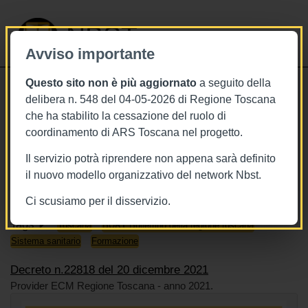
NBST
Avviso importante
Questo sito non è più aggiornato
a seguito della
Toggle
delibera n. 548 del 04-05-2026 di Regione Toscana
navigati
che ha stabilito la cessazione del ruolo di
20/12/2021
coordinamento di ARS Toscana nel progetto.
Decreto n.22818 del 20 dicembre
Il servizio potrà riprendere non appena sarà definito
2021
il nuovo modello organizzativo del network Nbst.
Ci scusiamo per il disservizio.
Tags
Toscana
BURT Bollettino della regione toscana
Sistema sanitario
Formazione
Decreto n.22818 del 20 dicembre 2021
Provider ECM Regione Toscana - anno 2021.