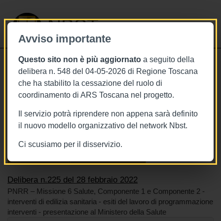
NBST
Avviso importante
Questo sito non è più aggiornato
a seguito della
Toggle
delibera n. 548 del 04-05-2026 di Regione Toscana
navigati
che ha stabilito la cessazione del ruolo di
28/2/2022
coordinamento di ARS Toscana nel progetto.
Delibera n.225 del 28 febbraio 2022
Il servizio potrà riprendere non appena sarà definito
il nuovo modello organizzativo del network Nbst.
Ci scusiamo per il disservizio.
Tags
Toscana
BURT Bollettino della regione toscana
Piano Nazionale di Ripresa e Resilienza - PNRR
Delibera n.225 del 28 febbraio 2022
PNRR – Missione 6 Salute, Componente 1 e Componente 2 -
interventi di edilizia sanitaria - esiti del lavoro di programmazione
interventi - presentazione al Ministero della Salute