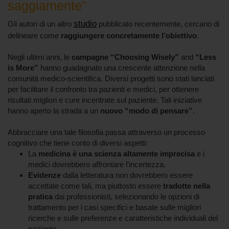
saggiamente"
studio
Gli autori di un altro
pubblicato recentemente, cercano di
delineare come
raggiungere concretamente l’obiettivo
.
Negli ultimi anni, le
campagne “Choosing Wisely”
and
“Less
is More”
hanno guadagnato una crescente attenzione nella
comunità medico-scientifica. Diversi progetti sono stati lanciati
per facilitare il confronto tra pazienti e medici, per ottenere
risultati migliori e cure incentrate sul paziente. Tali iniziative
hanno aperto la strada a un
nuovo “modo di pensare”
.
Abbracciare una tale filosofia passa attraverso un processo
cognitivo che tiene conto di diversi aspetti:
La
medicina è una scienza altamente imprecisa
e i
medici dovrebbero affrontare l'incertezza.
Evidenze
dalla letteratura non dovrebbero essere
accettate come tali, ma piuttosto essere
tradotte nella
pratica
dai professionisti, selezionando le opzioni di
trattamento per i casi specifici e basate sulle migliori
ricerche e sulle preferenze e caratteristiche individuali del
paziente.