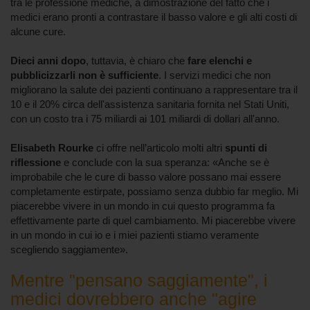
tra le professione mediche, a dimostrazione del fatto che i
medici erano pronti a contrastare il basso valore e gli alti costi di
alcune cure.
Dieci anni dopo
, tuttavia, è chiaro che
fare elenchi e
pubblicizzarli non è sufficiente
. I servizi medici che non
migliorano la salute dei pazienti continuano a rappresentare tra il
10 e il 20% circa dell'assistenza sanitaria fornita nel Stati Uniti,
con un costo tra i 75 miliardi ai 101 miliardi di dollari all'anno.
Elisabeth Rourke
ci offre nell’articolo molti altri
spunti di
riflessione
e conclude con la sua speranza: «Anche se è
improbabile che le cure di basso valore possano mai essere
completamente estirpate, possiamo senza dubbio far meglio. Mi
piacerebbe vivere in un mondo in cui questo programma fa
effettivamente parte di quel cambiamento. Mi piacerebbe vivere
in un mondo in cui io e i miei pazienti stiamo veramente
scegliendo saggiamente».
Mentre "pensano saggiamente", i
medici dovrebbero anche "agire