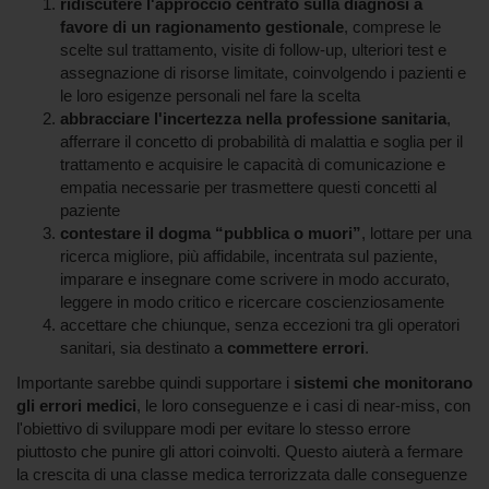
ridiscutere l'approccio centrato sulla diagnosi a
favore di un ragionamento gestionale
, comprese le
scelte sul trattamento, visite di follow-up, ulteriori test e
assegnazione di risorse limitate, coinvolgendo i pazienti e
le loro esigenze personali nel fare la scelta
abbracciare l'incertezza nella professione sanitaria
,
afferrare il concetto di probabilità di malattia e soglia per il
trattamento e acquisire le capacità di comunicazione e
empatia necessarie per trasmettere questi concetti al
paziente
contestare il dogma “pubblica o muori”
, lottare per una
ricerca migliore, più affidabile, incentrata sul paziente,
imparare e insegnare come scrivere in modo accurato,
leggere in modo critico e ricercare coscienziosamente
accettare che chiunque, senza eccezioni tra gli operatori
sanitari, sia destinato a
commettere errori
.
Importante sarebbe quindi supportare i
sistemi che monitorano
gli errori medici
, le loro conseguenze e i casi di near-miss, con
l'obiettivo di sviluppare modi per evitare lo stesso errore
piuttosto che punire gli attori coinvolti. Questo aiuterà a fermare
la crescita di una classe medica terrorizzata dalle conseguenze