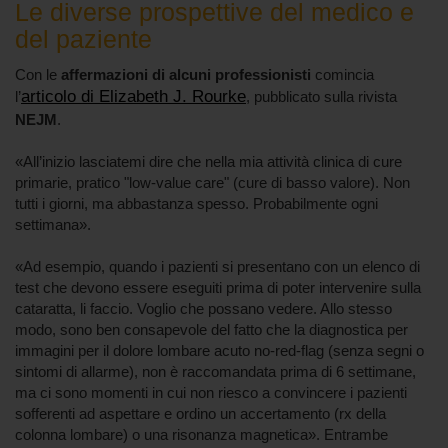
Le diverse prospettive del medico e
del paziente
Con le
affermazioni di alcuni professionisti
comincia
articolo di Elizabeth J. Rourke
l’
, pubblicato sulla rivista
NEJM
.
«All’inizio lasciatemi dire che nella mia attività clinica di cure
primarie, pratico "low-value care" (cure di basso valore). Non
tutti i giorni, ma abbastanza spesso. Probabilmente ogni
settimana».
«Ad esempio, quando i pazienti si presentano con un elenco di
test che devono essere eseguiti prima di poter intervenire sulla
cataratta, li faccio. Voglio che possano vedere. Allo stesso
modo, sono ben consapevole del fatto che la diagnostica per
immagini per il dolore lombare acuto no-red-flag (senza segni o
sintomi di allarme), non è raccomandata prima di 6 settimane,
ma ci sono momenti in cui non riesco a convincere i pazienti
sofferenti ad aspettare e ordino un accertamento (rx della
colonna lombare) o una risonanza magnetica». Entrambe