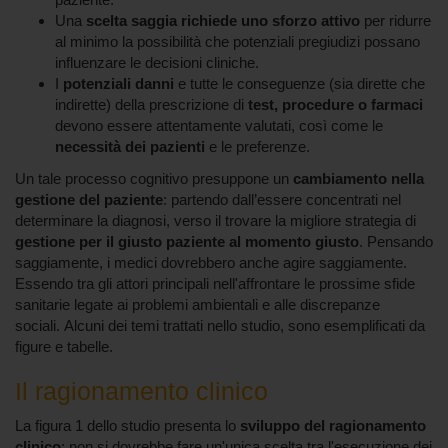
Una
scelta saggia richiede uno sforzo attivo
per ridurre
al minimo la possibilità che potenziali pregiudizi possano
influenzare le decisioni cliniche.
I
potenziali danni
e tutte le conseguenze (sia dirette che
indirette) della prescrizione di
test, procedure o farmaci
devono essere attentamente valutati, così come le
necessità dei pazienti
e le preferenze.
Un tale processo cognitivo presuppone un
cambiamento nella
gestione del paziente
: partendo dall’essere concentrati nel
determinare la diagnosi, verso il trovare la migliore strategia di
gestione per il giusto paziente al momento giusto
. Pensando
saggiamente, i medici dovrebbero anche agire saggiamente.
Essendo tra gli attori principali nell'affrontare le prossime sfide
sanitarie legate ai problemi ambientali e alle discrepanze
sociali. Alcuni dei temi trattati nello studio, sono esemplificati da
figure e tabelle.
Il ragionamento clinico
La figura 1 dello studio presenta lo
sviluppo del ragionamento
clinico
: non si dovrebbe fare un'unica scelta tra l'esecuzione dei