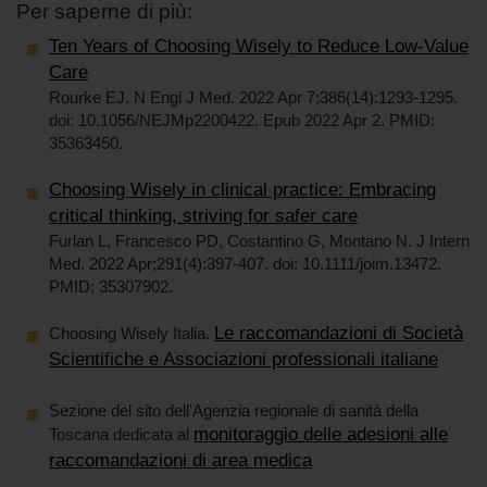
Per saperne di più:
Ten Years of Choosing Wisely to Reduce Low-Value
Care
Rourke EJ. N Engl J Med. 2022 Apr 7;386(14):1293-1295.
doi: 10.1056/NEJMp2200422. Epub 2022 Apr 2. PMID:
35363450.
Choosing Wisely in clinical practice: Embracing
critical thinking, striving for safer care
Furlan L, Francesco PD, Costantino G, Montano N. J Intern
Med. 2022 Apr;291(4):397-407. doi: 10.1111/joim.13472.
PMID: 35307902.
Le raccomandazioni di Società
Choosing Wisely Italia.
Scientifiche e Associazioni professionali italiane
Sezione del sito dell'Agenzia regionale di sanità della
monitoraggio delle adesioni alle
Toscana dedicata al
raccomandazioni di area medica