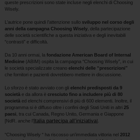
queste prescrizioni sono state incluse negli elenchi di Choosing
Wisely.
L’autrice pone quindi l’attenzione sullo
sviluppo nel corso degli
anni della campagna Choosing Wisely
, della partecipazione
delle società scientifiche a questa iniziativa e degli inevitabili
“contrasti” e difficoltà.
Da 10 anni ormai, la
fondazione American Board of Internal
Medicine
(ABIM) ospita la campagna “Choosing Wisely”, in cui
le società specializzate creano
elenchi delle “prescrizioni”
che fornitori e pazienti dovrebbero mettere in discussione.
Lo sforzo è stato avviato con gli
elenchi predisposti da 9
società
e da allora è
cresciuto fino a includere più di 80
società
ed elenchi comprensivi di più di 600 elementi. Inoltre, il
programma si è diffuso oltre i confini degli Stati Uniti in altri
25
paesi
, tra cui Canada, Regno Unito, Germania e Giappone
Italia partecipa all’iniziativa
[NdR. anche l’
].
“Choosing Wisely “ ha riscosso un’immediata vittoria nel
2012