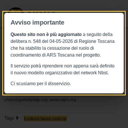
NBST
Avviso importante
Questo sito non è più aggiornato
a seguito della
Toggle
delibera n. 548 del 04-05-2026 di Regione Toscana
navigati
che ha stabilito la cessazione del ruolo di
14/4/2022
coordinamento di ARS Toscana nel progetto.
10 anni di Choosing wisely, pensare
Il servizio potrà riprendere non appena sarà definito
e agire saggiamente nella pratica
il nuovo modello organizzativo del network Nbst.
clinica: gli ostacoli al cambiamento e
Ci scusiamo per il disservizio.
l'adesione della Toscana
choosingwiselyitaly.org; www.nejm.org
Tags
Evidence based medicine