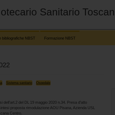
otecario Sanitario Tosca
e bibliografiche NBST
Formazione NBST
2022
na
Sistema sanitario
Ospedale
si dell'art.2 del DL 19 maggio 2020 n.34. Presa d’atto
intesi proposta rimodulazione AOU Pisana, Azienda USL
cana Centro.