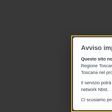
Avviso im
Questo sito no
Regione Toscana
Toscana nel pro
Il servizio pot
network Nbst.
Ci scusiamo per 