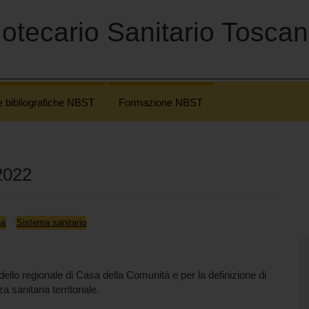
otecario Sanitario Tosca
e bibliografiche NBST
Formazione NBST
2022
na
Sistema sanitario
dello regionale di Casa della Comunità e per la definizione di
 sanitaria territoriale.