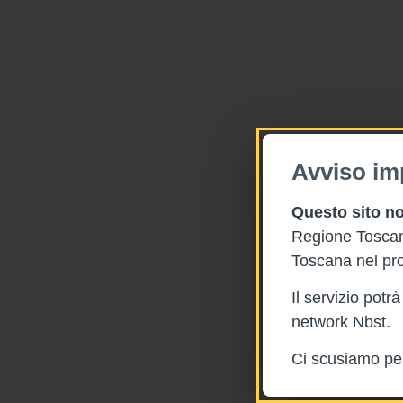
Avviso im
Questo sito no
Regione Toscana
Toscana nel pro
Il servizio pot
network Nbst.
Ci scusiamo per 