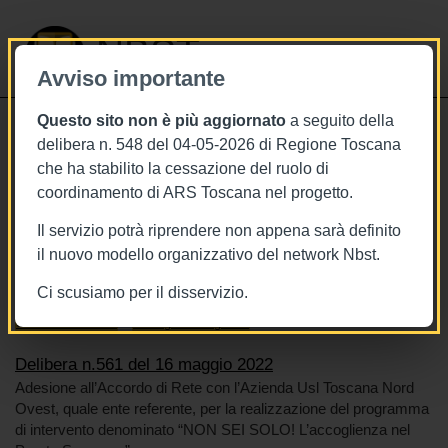
NBST
Avviso importante
Questo sito non è più aggiornato
a seguito della
Toggle
delibera n. 548 del 04-05-2026 di Regione Toscana
navigati
che ha stabilito la cessazione del ruolo di
16/5/2022
coordinamento di ARS Toscana nel progetto.
Delibera n.561 del 16 maggio 2022
Il servizio potrà riprendere non appena sarà definito
il nuovo modello organizzativo del network Nbst.
Ci scusiamo per il disservizio.
Tags
Toscana
BURT Bollettino della regione toscana
Sistema sanitario
Emergenza-urgenza
Delibera n.561 del 16 maggio 2022
Adesione all’Accordo di Rete con l’Azienda Usl Toscana Nord
Ovest, quale ente referente, per la realizzazione del programma
di intervento denominato “NON SEI SOLO! L’accoglienza nel