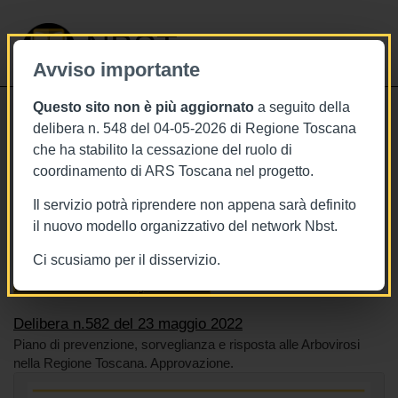
NBST
Avviso importante
Questo sito non è più aggiornato
a seguito della
Toggle
delibera n. 548 del 04-05-2026 di Regione Toscana
navigati
che ha stabilito la cessazione del ruolo di
23/5/2022
coordinamento di ARS Toscana nel progetto.
Delibera n.582 del 23 maggio 2022
Il servizio potrà riprendere non appena sarà definito
il nuovo modello organizzativo del network Nbst.
Ci scusiamo per il disservizio.
Tags
Malattie
Toscana
BURT Bollettino della regione toscana
Delibera n.582 del 23 maggio 2022
Piano di prevenzione, sorveglianza e risposta alle Arbovirosi
nella Regione Toscana. Approvazione.