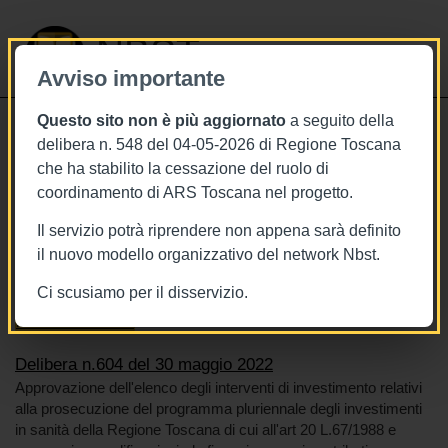
NBST
Avviso importante
Questo sito non è più aggiornato
a seguito della
Toggle
delibera n. 548 del 04-05-2026 di Regione Toscana
navigati
che ha stabilito la cessazione del ruolo di
30/5/2022
coordinamento di ARS Toscana nel progetto.
Delibera n.604 del 30 maggio 2022
Il servizio potrà riprendere non appena sarà definito
il nuovo modello organizzativo del network Nbst.
Ci scusiamo per il disservizio.
Tags
Toscana
BURT Bollettino della regione toscana
Risorse economiche
Delibera n.604 del 30 maggio 2022
Approvazione dell'elenco degli interventi di investimento relativi
alla prosecuzione del programma pluriennale degli investimenti
in sanità della Regione Toscana di cui all'art 20 L.67/1988 e