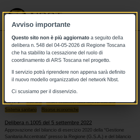
NBST
Avviso importante
Questo sito non è più aggiornato
a seguito della
Toggle
delibera n. 548 del 04-05-2026 di Regione Toscana
navigati
che ha stabilito la cessazione del ruolo di
5/9/2022
coordinamento di ARS Toscana nel progetto.
Delibera n.1005 del 5 settembre
Il servizio potrà riprendere non appena sarà definito
2022
il nuovo modello organizzativo del network Nbst.
Ci scusiamo per il disservizio.
Tags
Toscana
BURT Bollettino della regione toscana
Sistema sanitario
Risorse economiche
Delibera n.1005 del 5 settembre 2022
Approvazione del bilancio di esercizio 2020 della “Gestione
Sanitaria Accentrata” presso la Regione (G.S.A.) e del bilancio