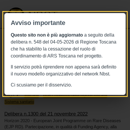
NBST
Avviso importante
Questo sito non è più aggiornato
a seguito della
Toggle
delibera n. 548 del 04-05-2026 di Regione Toscana
navigati
che ha stabilito la cessazione del ruolo di
21/11/2022
coordinamento di ARS Toscana nel progetto.
Delibera n.1300 del 21 novembre
Il servizio potrà riprendere non appena sarà definito
2022
il nuovo modello organizzativo del network Nbst.
Ci scusiamo per il disservizio.
Tags
Toscana
BURT Bollettino della regione toscana
Sistema sanitario
Delibera n.1300 del 21 novembre 2022
Horizon 2020 - European Joint Programme on Rare Diseases
(EJP RD). Partecipazione, in qualità di Funding Agency, alla