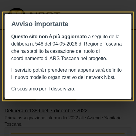
NBST
Avviso importante
Questo sito non è più aggiornato
a seguito della
Toggle
delibera n. 548 del 04-05-2026 di Regione Toscana
navigati
che ha stabilito la cessazione del ruolo di
7/12/2022
coordinamento di ARS Toscana nel progetto.
Delibera n.1389 del 7 dicembre 2022
Il servizio potrà riprendere non appena sarà definito
il nuovo modello organizzativo del network Nbst.
Ci scusiamo per il disservizio.
Tags
Toscana
BURT Bollettino della regione toscana
Sistema sanitario
Risorse economiche
Delibera n.1389 del 7 dicembre 2022
Prima assegnazione intermedia 2022 alle Aziende Sanitarie
Toscane.