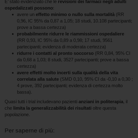
E’ stato evidenziato che le
revisioni dei farmaci negli adulti
ospedalizzati possono
:
avere un
effetto minimo o nullo sulla mortalità
(RR
0,96, IC 95% da 0,87 a 1,05; 18 studi, 10.108 partecipanti;
prove a bassa certezza)
probabilmente ridurre le riammissioni ospedaliere
(RR 0,93, IC 95% da 0,89 a 0,98; 17 studi, 9561
partecipanti; evidenza di moderata certezza)
ridurre i contatti al pronto soccorso
(RR 0,84, 95% CI
da 0,68 a 1,03; 8 studi, 3527 partecipanti; prove a bassa
certezza)
avere effetti molto incerti sulla qualità della vita
correlata alla salute
(SMD 0,10, 95% CI da -0,10 a 0,30 ;
4 prove, 392 partecipanti; evidenza di certezza molto
bassa).
Quasi tutti i trial includevano pazienti
anziani in politerapia
, il
che
limita la generalizzabilità dei risultati
oltre questa
popolazione.
Per saperne di più: