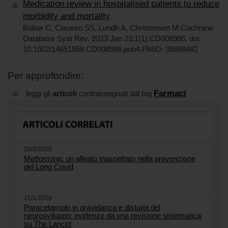
Medication review in hospitalised patients to reduce
morbidity and mortality
.
Bülow C, Clausen SS, Lundh A, Christensen M.Cochrane
Database Syst Rev. 2023 Jan 23;1(1):CD008986. doi:
10.1002/14651858.CD008986.pub4.PMID: 36688482
Per approfondire:
Farmaci
leggi gli
articoli
contrassegnati dal tag
20/2/2026
Metformina: un alleato inaspettato nella prevenzione
del Long Covid
21/1/2026
Paracetamolo in gravidanza e disturbi del
neurosviluppo: evidenze da una revisione sistematica
su The Lancet