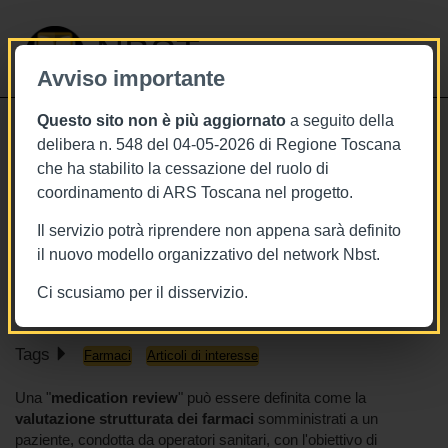
NBST
Avviso importante
Questo sito non è più aggiornato
a seguito della
Toggle
delibera n. 548 del 04-05-2026 di Regione Toscana
navigati
che ha stabilito la cessazione del ruolo di
31/1/2023
coordinamento di ARS Toscana nel progetto.
Rivalutare e ottimizzare la terapia
Il servizio potrà riprendere non appena sarà definito
farmacologica per migliorare gli esiti
il nuovo modello organizzativo del network Nbst.
sanitari
Ci scusiamo per il disservizio.
Tags
Farmaci
Articoli di interesse
Una "
medication review
" può essere definita come la
valutazione strutturata dei farmaci
somministrati a un
paziente, condotta da operatori sanitari, con l'obiettivo di