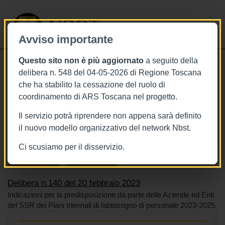
NBST
Avviso importante
Questo sito non è più aggiornato
a seguito della
Toggle
delibera n. 548 del 04-05-2026 di Regione Toscana
navigati
che ha stabilito la cessazione del ruolo di
20/2/2023
coordinamento di ARS Toscana nel progetto.
Delibera n.140 del 20 febbraio 2023
Il servizio potrà riprendere non appena sarà definito
il nuovo modello organizzativo del network Nbst.
Ci scusiamo per il disservizio.
Tags
Toscana
BURT Bollettino della regione toscana
Sistema sanitario
Operatori sanitari
Delibera n.140 del 20 febbraio 2023
Indicazioni per la predisposizione da parte delle Aziende ed Enti
del SSR dei Piani triennali di fabbisogno di personale 2023-2025.