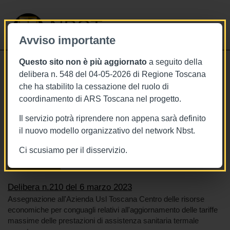
NBST
Avviso importante
Questo sito non è più aggiornato
a seguito della
Toggle
delibera n. 548 del 04-05-2026 di Regione Toscana
navigati
che ha stabilito la cessazione del ruolo di
6/3/2023
coordinamento di ARS Toscana nel progetto.
Delibera n.210 del 6 marzo 2023
Il servizio potrà riprendere non appena sarà definito
il nuovo modello organizzativo del network Nbst.
Ci scusiamo per il disservizio.
Tags
Toscana
BURT Bollettino della regione toscana
Sistema sanitario
Delibera n.210 del 6 marzo 2023
Assegnazione all'Azienda Usl Toscana Centro delle risorse
economiche per conguagli relativi all'aggiornamento delle tariffe
massime delle prestazioni di assistenza sanitaria termale