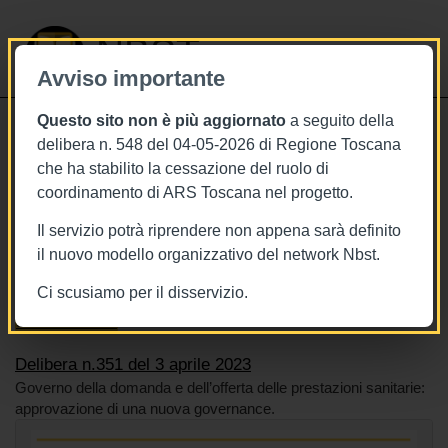
NBST
Avviso importante
Questo sito non è più aggiornato
a seguito della
Toggle
delibera n. 548 del 04-05-2026 di Regione Toscana
navigati
che ha stabilito la cessazione del ruolo di
3/4/2023
coordinamento di ARS Toscana nel progetto.
Delibera n.351 del 3 aprile 2023
Il servizio potrà riprendere non appena sarà definito
il nuovo modello organizzativo del network Nbst.
Ci scusiamo per il disservizio.
Tags
Toscana
BURT Bollettino della regione toscana
Sistema sanitario
Delibera n.351 del 3 aprile 2023
Governo della domanda e dell’offerta delle prestazioni sanitarie:
approvazione di una nuova governance.