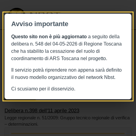
NBST
Avviso importante
Questo sito non è più aggiornato
a seguito della
Toggle
delibera n. 548 del 04-05-2026 di Regione Toscana
navigati
che ha stabilito la cessazione del ruolo di
11/4/2023
coordinamento di ARS Toscana nel progetto.
Delibera n.398 dell'11 aprile 2023
Il servizio potrà riprendere non appena sarà definito
il nuovo modello organizzativo del network Nbst.
Ci scusiamo per il disservizio.
Tags
Toscana
BURT Bollettino della regione toscana
Sistema sanitario
Delibera n.398 dell'11 aprile 2023
Legge regionale n. 51/2009: Gruppo tecnico regionale di verifica
– determinazioni.