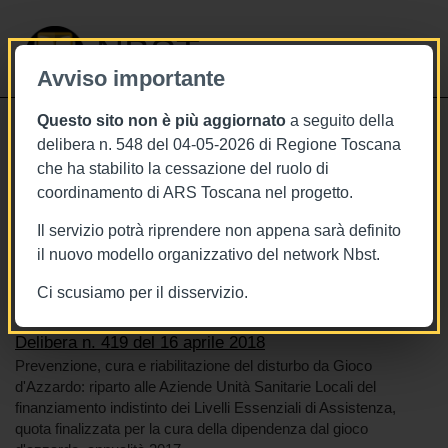
NBST
Avviso importante
Questo sito non è più aggiornato
a seguito della
Toggle
delibera n. 548 del 04-05-2026 di Regione Toscana
navigati
che ha stabilito la cessazione del ruolo di
16/4/2018
coordinamento di ARS Toscana nel progetto.
Delibera n. 419 del 16 aprile 2018
Il servizio potrà riprendere non appena sarà definito
il nuovo modello organizzativo del network Nbst.
Ci scusiamo per il disservizio.
Tags
BURT Bollettino della regione toscana
Gioco d'azzardo
Delibera n. 419 del 16 aprile 2018
Prevenzione, cura e riabilitazione del disturbo da Gioco
d'Azzardo: riparto alle Aziende Unità Sanitarie Locali del
finanziamento indistinto dei Livelli Essenziali di Assistenza,
quota finalizzata per la cura della dipendenza dal gioco