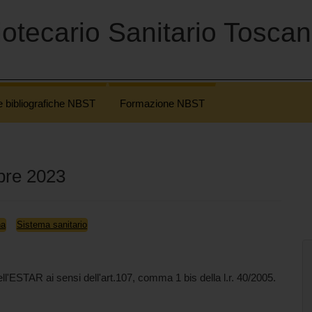
otecario Sanitario Tosca
e bibliografiche NBST
Formazione NBST
bre 2023
na
Sistema sanitario
l'ESTAR ai sensi dell'art.107, comma 1 bis della l.r. 40/2005.