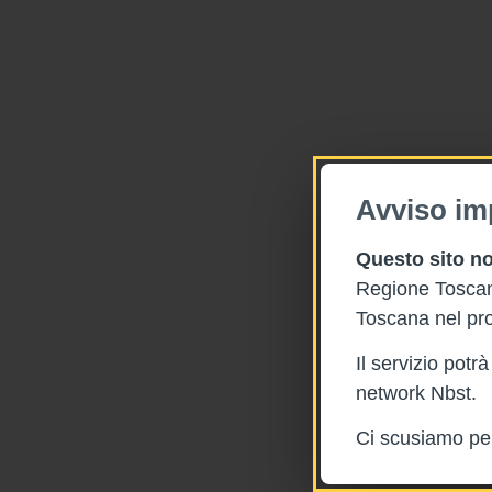
Avviso im
Questo sito no
Regione Toscana
Toscana nel pro
Il servizio pot
network Nbst.
Ci scusiamo per 