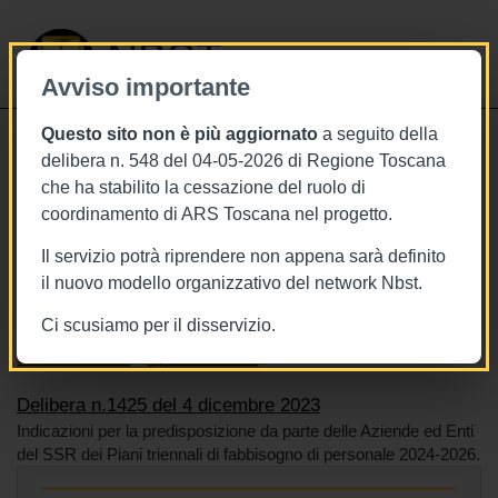
NBST
Avviso importante
Questo sito non è più aggiornato
a seguito della
Toggle
delibera n. 548 del 04-05-2026 di Regione Toscana
navigati
che ha stabilito la cessazione del ruolo di
4/12/2023
coordinamento di ARS Toscana nel progetto.
Delibera n.1425 del 4 dicembre 2023
Il servizio potrà riprendere non appena sarà definito
il nuovo modello organizzativo del network Nbst.
Ci scusiamo per il disservizio.
Tags
Toscana
BURT Bollettino della regione toscana
Sistema sanitario
Operatori sanitari
Delibera n.1425 del 4 dicembre 2023
Indicazioni per la predisposizione da parte delle Aziende ed Enti
del SSR dei Piani triennali di fabbisogno di personale 2024-2026.