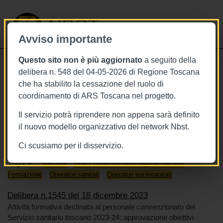
NBST
Avviso importante
Questo sito non è più aggiornato
a seguito della
Toggle
delibera n. 548 del 04-05-2026 di Regione Toscana
navigati
che ha stabilito la cessazione del ruolo di
18/12/2023
coordinamento di ARS Toscana nel progetto.
Delibera n.1545 del 18 dicembre
Il servizio potrà riprendere non appena sarà definito
2023
il nuovo modello organizzativo del network Nbst.
Ci scusiamo per il disservizio.
Tags
Toscana
BURT Bollettino della regione toscana
Formazione
Operatori sanitari
Operatori sociosanitari
Delibera n.1545 del 18 dicembre 2023
Attività formativa destinata al personale convenzionato del
Servizio sanitario toscano 2023-24: approvazione obiettivi