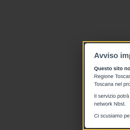
Avviso im
Questo sito no
Regione Toscana
Toscana nel pro
Il servizio pot
network Nbst.
Ci scusiamo per 