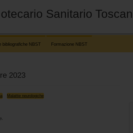
otecario Sanitario Tosca
e bibliografiche NBST
Formazione NBST
bre 2023
na
Malattie neurologiche
e.