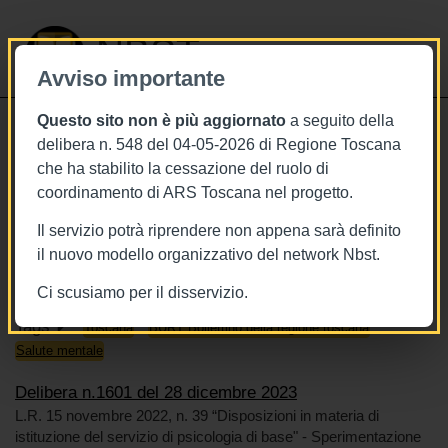
NBST
Avviso importante
Questo sito non è più aggiornato
a seguito della
Toggle
delibera n. 548 del 04-05-2026 di Regione Toscana
navigati
che ha stabilito la cessazione del ruolo di
28/12/2023
coordinamento di ARS Toscana nel progetto.
Delibera n.1601 del 28 dicembre
Il servizio potrà riprendere non appena sarà definito
2023
il nuovo modello organizzativo del network Nbst.
Ci scusiamo per il disservizio.
Tags
Toscana
BURT Bollettino della regione toscana
Salute mentale
Delibera n.1601 del 28 dicembre 2023
L.R. 15 novembre 2022, n. 39 “Disposizioni in materia di
istituzione del servizio di psicologia di base" - Sperimentazione