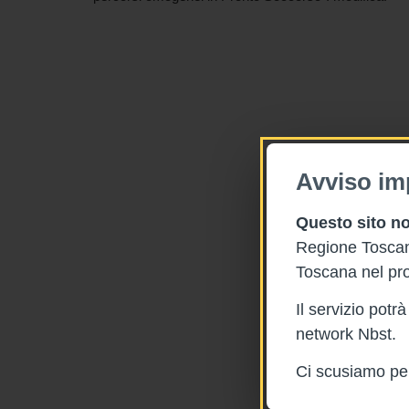
Avviso im
Questo sito no
Regione Toscana
Toscana nel pro
Il servizio pot
network Nbst.
Ci scusiamo per 