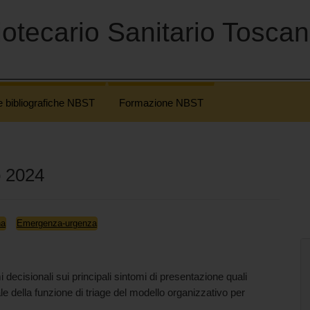
otecario Sanitario Tosca
e bibliografiche NBST
Formazione NBST
o 2024
na
Emergenza-urgenza
decisionali sui principali sintomi di presentazione quali
e della funzione di triage del modello organizzativo per