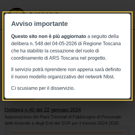
NBST
Avviso importante
Questo sito non è più aggiornato
a seguito della
Toggle
delibera n. 548 del 04-05-2026 di Regione Toscana
navigati
che ha stabilito la cessazione del ruolo di
22/1/2024
coordinamento di ARS Toscana nel progetto.
Delibera n.40 del 22 gennaio 2024
Il servizio potrà riprendere non appena sarà definito
il nuovo modello organizzativo del network Nbst.
Ci scusiamo per il disservizio.
Tags
Toscana
BURT Bollettino della regione toscana
Operatori sanitari
Delibera n.40 del 22 gennaio 2024
Approvazione dei Piani Triennali di Fabbisogno di Personale
delle Aziende e degli Enti del SSR per il triennio 2024-2026.