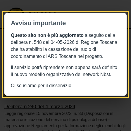
NBST
Avviso importante
Questo sito non è più aggiornato
a seguito della
Toggle
delibera n. 548 del 04-05-2026 di Regione Toscana
navigati
che ha stabilito la cessazione del ruolo di
4/3/2024
coordinamento di ARS Toscana nel progetto.
Delibera n.240 del 4 marzo 2024
Il servizio potrà riprendere non appena sarà definito
il nuovo modello organizzativo del network Nbst.
Ci scusiamo per il disservizio.
Tags
Toscana
BURT Bollettino della regione toscana
Salute mentale
Delibera n.240 del 4 marzo 2024
Legge regionale 15 novembre 2022, n. 39 (Disposizioni in
materia di istituzione del servizio di psicologia di base) -
approvazione Regolamento per la formazione degli elenchi degli