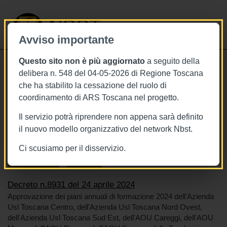
NBST
Avviso importante
Questo sito non è più aggiornato
a seguito della
Toggle
delibera n. 548 del 04-05-2026 di Regione Toscana
navigati
che ha stabilito la cessazione del ruolo di
24/4/2024
coordinamento di ARS Toscana nel progetto.
Decreto n.8931 del 24 aprile 2024
Il servizio potrà riprendere non appena sarà definito
il nuovo modello organizzativo del network Nbst.
Ci scusiamo per il disservizio.
Tags
Toscana
BURT Bollettino della regione toscana
Sistema sanitario
Formazione
Decreto n.8931 del 24 aprile 2024
Approvazione dei piani annuali di formazione 2024 dell'Azienda
Usl Toscana Centro, dell'Azienda Usl Toscana Nord Ovest,
dell'Azienda Usl Toscana Sud Est, dell'AOU Careggi, dell'AOU