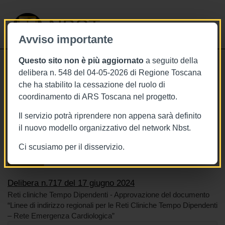
NBST
Avviso importante
Questo sito non è più aggiornato
a seguito della
Toggle
delibera n. 548 del 04-05-2026 di Regione Toscana
navigati
che ha stabilito la cessazione del ruolo di
17/6/2024
coordinamento di ARS Toscana nel progetto.
Delibera n.717 del 17 giugno 2024
Il servizio potrà riprendere non appena sarà definito
il nuovo modello organizzativo del network Nbst.
Ci scusiamo per il disservizio.
Tags
Toscana
BURT Bollettino della regione toscana
Reti cliniche
Delibera n.717 del 17 giugno 2024
Reti cliniche Tempo Dipendenti - Approvazione del documento
“Linee di indirizzo regionali per le Reti Cliniche Tempo Dipendenti
– Rete Emergenza Cardiologica”