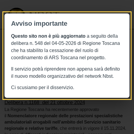
NBST
Avviso importante
Questo sito non è più aggiornato
a seguito della
Toggle
delibera n. 548 del 04-05-2026 di Regione Toscana
navigati
che ha stabilito la cessazione del ruolo di
21/10/2024
coordinamento di ARS Toscana nel progetto.
Delibera n.1168 del 21 ottobre 2024
Il servizio potrà riprendere non appena sarà definito
il nuovo modello organizzativo del network Nbst.
Ci scusiamo per il disservizio.
Tags
Toscana
BURT Bollettino della regione toscana
Delibera n.1168 del 21 ottobre 2024
La Regione Toscana ha recentemente approvato
il
Nomenclatore regionale delle prestazioni specialistiche
ambulatoriali erogabili nell'ambito del Servizio sanitario
regionale e relative
tariffe
, che entrerà in vigore il 15.11.2024.