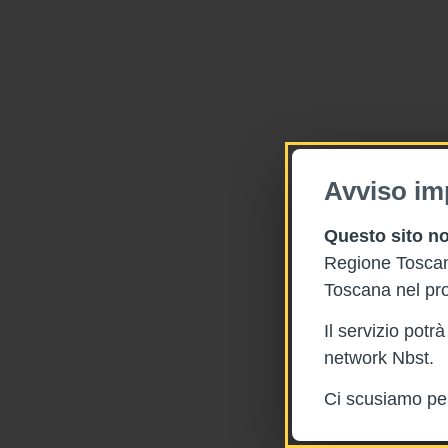
Avviso im
Questo sito no
Regione Toscana
Toscana nel pro
Il servizio pot
network Nbst.
Ci scusiamo per 