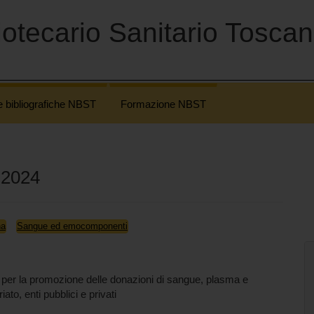
otecario Sanitario Tosca
e bibliografiche NBST
Formazione NBST
 2024
na
Sangue ed emocomponenti
a per la promozione delle donazioni di sangue, plasma e
ato, enti pubblici e privati