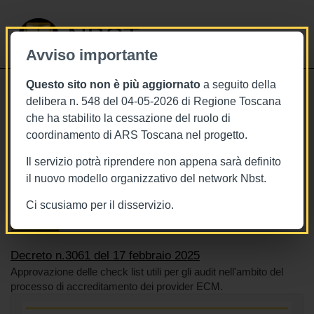
NBST
Avviso importante
Questo sito non è più aggiornato
a seguito della
Toggle
delibera n. 548 del 04-05-2026 di Regione Toscana
navigati
che ha stabilito la cessazione del ruolo di
17/2/2025
coordinamento di ARS Toscana nel progetto.
Decreto n.3061 del 17 febbraio 2025
Il servizio potrà riprendere non appena sarà definito
il nuovo modello organizzativo del network Nbst.
Ci scusiamo per il disservizio.
Tags
Toscana
BURT Bollettino della regione toscana
Formazione
Decreto n.3061 del 17 febbraio 2025
Approvazione delle check list utili per gli audit nell'ambito del
processo di accreditamento dei provider ECM.