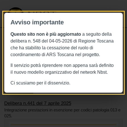
NBST
Avviso importante
Questo sito non è più aggiornato
a seguito della
Toggle
delibera n. 548 del 04-05-2026 di Regione Toscana
navigati
che ha stabilito la cessazione del ruolo di
7/4/2025
coordinamento di ARS Toscana nel progetto.
Delibera n.441 del 7 aprile 2025
Il servizio potrà riprendere non appena sarà definito
il nuovo modello organizzativo del network Nbst.
Ci scusiamo per il disservizio.
Tags
Toscana
BURT Bollettino della regione toscana
Sistema sanitario
Delibera n.441 del 7 aprile 2025
Integrazione prestazioni in esenzione per codici patologia 013 e
025.