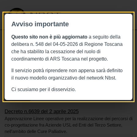
NBST
Avviso importante
Questo sito non è più aggiornato
a seguito della
Toggle
delibera n. 548 del 04-05-2026 di Regione Toscana
navigati
che ha stabilito la cessazione del ruolo di
2/4/2025
coordinamento di ARS Toscana nel progetto.
Decreto n.6639 del 2 aprile 2025
Il servizio potrà riprendere non appena sarà definito
il nuovo modello organizzativo del network Nbst.
Ci scusiamo per il disservizio.
Tags
Toscana
BURT Bollettino della regione toscana
Cure palliative
Decreto n.6639 del 2 aprile 2025
Approvazione Linee operative per la realizzazione dei percorsi di
co-progettazione fra Aziende USL ed Enti del Terzo Settore,
nell’ambito delle Cure Palliative.