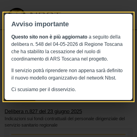
NBST
Avviso importante
Questo sito non è più aggiornato
a seguito della
Toggle
delibera n. 548 del 04-05-2026 di Regione Toscana
navigati
che ha stabilito la cessazione del ruolo di
23/6/2025
coordinamento di ARS Toscana nel progetto.
Delibera n.827 del 23 giugno 2025
Il servizio potrà riprendere non appena sarà definito
il nuovo modello organizzativo del network Nbst.
Ci scusiamo per il disservizio.
Tags
Toscana
BURT Bollettino della regione toscana
Operatori sanitari
Delibera n.827 del 23 giugno 2025
Indicazioni sui fondi contrattuali del personale dirigenziale del
servizio sanitario regionale