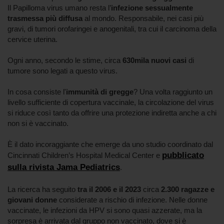
Il Papilloma virus umano resta l’
infezione sessualmente
trasmessa più diffusa
al mondo. Responsabile, nei casi più
gravi, di tumori orofaringei e anogenitali, tra cui il carcinoma della
cervice uterina.
Ogni anno, secondo le stime, circa
630mila nuovi casi
di
tumore sono legati a questo virus.
In cosa consiste l'
immunità di gregge
? Una volta raggiunto un
livello sufficiente di copertura vaccinale, la circolazione del virus
si riduce così tanto da offrire una protezione indiretta anche a chi
non si è vaccinato.
È il dato incoraggiante che emerge da uno studio coordinato dal
pubblicato
Cincinnati Children’s Hospital Medical Center e
sulla rivista Jama Pediatrics
.
La ricerca ha seguito
tra il 2006 e il 2023
circa
2.300 ragazze e
giovani donne
considerate a rischio di infezione. Nelle donne
vaccinate, le infezioni da HPV si sono quasi azzerate, ma la
sorpresa è arrivata dal gruppo non vaccinato, dove si è