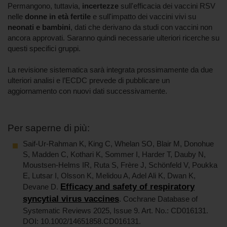
Permangono, tuttavia,
incertezze
sull'efficacia dei vaccini RSV
nelle
donne in età fertile
e sull'impatto dei vaccini vivi su
neonati e bambini
, dati che derivano da studi con vaccini non
ancora approvati. Saranno quindi necessarie ulteriori ricerche su
questi specifici gruppi.
La revisione sistematica sarà integrata prossimamente da due
ulteriori analisi e l’ECDC prevede di pubblicare un
aggiornamento con nuovi dati successivamente.
Per saperne di più:
Saif-Ur-Rahman K, King C, Whelan SO, Blair M, Donohue
S, Madden C, Kothari K, Sommer I, Harder T, Dauby N,
Moustsen-Helms IR, Ruta S, Frère J, Schönfeld V, Poukka
E, Lutsar I, Olsson K, Melidou A, Adel Ali K, Dwan K,
Efficacy and safety of respiratory
Devane D.
syncytial virus vaccines
. Cochrane Database of
Systematic Reviews 2025, Issue 9. Art. No.: CD016131.
DOI: 10.1002/14651858.CD016131.