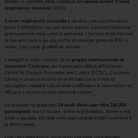
benefici e i possibili effetti collaterali dei
vaccini contro il virus
respiratorio sinciziale
(RSV).
Il
virus respiratorio sinciziale
è un virus comune che causa
tosse e raffreddore, ma può anche portare a infezioni polmonari
potenzialmente letali come la polmonite. I bambini di età inferiore
ai due anni sono a più alto rischio di infezione grave da RSV e
morte, così come gli adulti più anziani.
L'indagine è stata condotta da un
gruppo internazionale di
ricercatori Cochrane
, per buona parte affiliati all'European
Centre for Disease Prevention and Control (ECDC). Cochrane
Library è un'associazione no-profit nata con lo scopo di
raccogliere, valutare criticamente e diffondere le informazioni su
efficacia e sicurezza degli interventi sanitari.
La revisione ha analizzato
14 studi clinici con oltre 100.000
partecipanti
, tra cui anziani, donne in gravidanza, donne in età
fertile e bambini. Gli studi sono stati condotti in tutti i continenti e
in diversi paesi.
I vaccini contro il virus respiratorio sinciziale negli
anziani