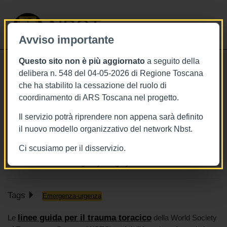
NBST
Avviso importante
Questo sito non è più aggiornato
a seguito della
Toggle
delibera n. 548 del 04-05-2026 di Regione Toscana
navigati
che ha stabilito la cessazione del ruolo di
4/11/2025
coordinamento di ARS Toscana nel progetto.
Trauma toracico: lesioni frequenti e
Il servizio potrà riprendere non appena sarà definito
approcci diagnostici nelle ultime
il nuovo modello organizzativo del network Nbst.
linee guida
Ci scusiamo per il disservizio.
World Journal of Emergency Surgery
Tags
Emergenza-urgenza
linee guida per il trauma toracico
Le
della World Society