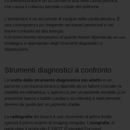
Lo pneumotorace è un accumulo di aria nella cavità pleurica,
che causa il collasso parziale o totale del polmone.
L'emotorace è un accumulo di sangue nella cavità pleurica. È
una conseguenza più frequente nei traumi penetranti e nei
traumi contusivi ad alta energia.
Il riconoscimento tempestivo di queste lesioni dipende da un uso
strategico e appropriato degli strumenti diagnostici a
disposizione.
Strumenti diagnostici a confronto
La
scelta dello strumento diagnostico più adatto
in un
paziente con trauma toracico dipende da un fattore cruciale: la
stabilità emodinamica. L'approccio per un paziente instabile (con
pressione bassa e battito cardiaco accelerato) è radicalmente
diverso da quello per un paziente stabile.
La
radiografia
del torace è uno strumento di primo livello,
spesso il primo esame di imaging eseguito. L'
ecografia
, in
particolare il protocollo E-FAST (Extended Focused