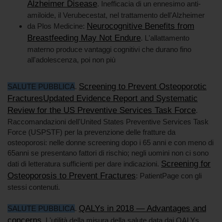
Alzheimer Disease
. Inefficacia di un ennesimo anti-
amiloide, il Verubecestat, nel trattamento dell'Alzheimer
Neurocognitive Benefits from
da Plos Medicine:
Breastfeeding May Not Endure
. L'allattamento
materno produce vantaggi cognitivi che durano fino
all'adolescenza, poi non più
Screening to Prevent Osteoporotic
SALUTE PUBBLICA
.
FracturesUpdated Evidence Report and Systematic
Review for the US Preventive Services Task Force
.
Raccomandazioni dell'United States Preventive Services Task
Force (USPSTF) per la prevenzione delle fratture da
osteoporosi: nelle donne screening dopo i 65 anni e con meno di
65anni se presentano fattori di rischio; negli uomini non ci sono
Screening for
dati di letteratura sufficienti per dare indicazioni.
Osteoporosis to Prevent Fractures
: PatientPage con gli
stessi contenuti.
QALYs in 2018 — Advantages and
SALUTE PUBBLICA
.
concerns
. L'utilità della misura della salute data dai QALYs