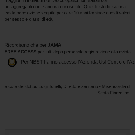
maggiori in individui non vasculopatici non trattati con
antiaggreganti non è ancora conosciuto. Questo studio su una
vasta popolazione seguita per oltre 10 anni fornisce questi valori
per sesso e classi di età.
Ricordiamo che per
JAMA
:
FREE ACCESS
per tutti dopo personale registrazione alla rivista
Per NBST hanno accesso l'Azienda Usl Centro
e l'A
a cura del dottor. Luigi Tonelli, Direttore sanitario - Misericordia di
Sesto Fiorentino