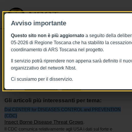
NBST
Avviso importante
Questo sito non è più aggiornato
a seguito della deliber
Toggle
05-2026 di Regione Toscana che ha stabilito la cessazione
navigati
coordinamento di ARS Toscana nel progetto.
26/6/2018
Il servizio potrà riprendere non appena sarà definito il nu
26 giugno 2018 - This week in JAMA
organizzativo del network Nbst.
Ci scusiamo per il disservizio.
Tags
Articoli di interesse
The JAMA
Gli articoli più interessanti per tema:
Dal CENTER for DISEASES CONTROL and PREVENTION
(CDC)
Insect Borne Disease Threat Grows
.
Il CDC comunica relativamente agli USA i dati sul forte e