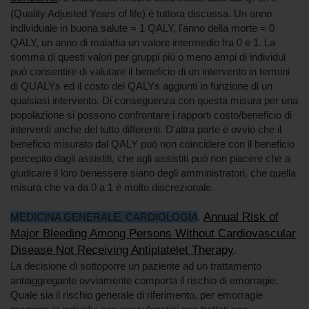
(Quality Adjusted Years of life) è tuttora discussa. Un anno
individuale in buona salute = 1 QALY, l'anno della morte = 0
QALY, un anno di malattia un valore intermedio fra 0 e 1. La
somma di questi valori per gruppi più o meno ampi di individui
può consentire di valutare il beneficio di un intervento in termini
di QUALYs ed il costo dei QALYs aggiunti in funzione di un
qualsiasi intervento. Di conseguenza con questa misura per una
popolazione si possono confrontare i rapporti costo/beneficio di
interventi anche del tutto differenti. D'altra parte è ovvio che il
beneficio misurato dal QALY può non coincidere con il beneficio
percepito dagli assistiti, che agli assistiti può non piacere che a
giudicare il loro benessere siano degli amministratori, che quella
misura che va da 0 a 1 è molto discrezionale.
Annual Risk of
MEDICINA GENERALE, CARDIOLOGIA
.
Major Bleeding Among Persons Without Cardiovascular
Disease Not Receiving Antiplatelet Therapy
.
La decisione di sottoporre un paziente ad un trattamento
antiaggregante ovviamente comporta il rischio di emorragie.
Quale sia il rischio generale di riferimento, per emorragie