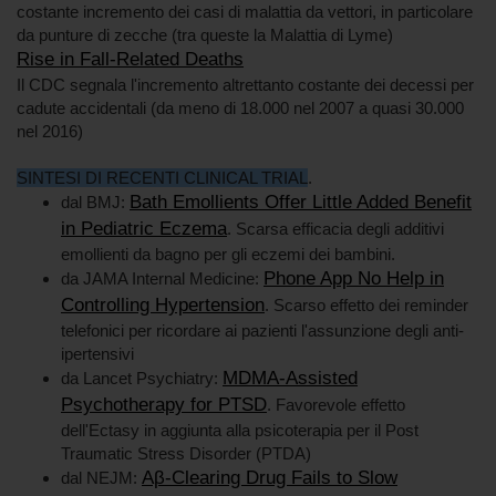
costante incremento dei casi di malattia da vettori, in particolare
da punture di zecche (tra queste la Malattia di Lyme)
Rise in Fall-Related Deaths
Il CDC segnala l'incremento altrettanto costante dei decessi per
cadute accidentali (da meno di 18.000 nel 2007 a quasi 30.000
nel 2016)
SINTESI DI RECENTI CLINICAL TRIAL
.
Bath Emollients Offer Little Added Benefit
dal BMJ:
in Pediatric Eczema
. Scarsa efficacia degli additivi
emollienti da bagno per gli eczemi dei bambini.
Phone App No Help in
da JAMA Internal Medicine:
Controlling Hypertension
. Scarso effetto dei reminder
telefonici per ricordare ai pazienti l'assunzione degli anti-
ipertensivi
MDMA-Assisted
da Lancet Psychiatry:
Psychotherapy for PTSD
. Favorevole effetto
dell'Ectasy in aggiunta alla psicoterapia per il Post
Traumatic Stress Disorder (PTDA)
Aβ-Clearing Drug Fails to Slow
dal NEJM: