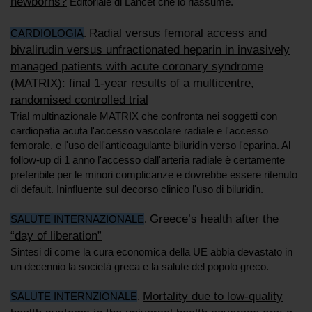
newborns?
Editoriale di Lancet che lo riassume.
Radial versus femoral access and
CARDIOLOGIA
.
bivalirudin versus unfractionated heparin in invasively
managed patients with acute coronary syndrome
(MATRIX): final 1-year results of a multicentre,
randomised controlled trial
Trial multinazionale MATRIX che confronta nei soggetti con
cardiopatia acuta l'accesso vascolare radiale e l'accesso
femorale, e l'uso dell'anticoagulante biluridin verso l'eparina. Al
follow-up di 1 anno l'accesso dall'arteria radiale è certamente
preferibile per le minori complicanze e dovrebbe essere ritenuto
di default. Ininfluente sul decorso clinico l'uso di biluridin.
Greece’s health after the
SALUTE INTERNAZIONALE
.
“day of liberation”
Sintesi di come la cura economica della UE abbia devastato in
un decennio la società greca e la salute del popolo greco.
Mortality due to low-quality
SALUTE INTERNZIONALE
.