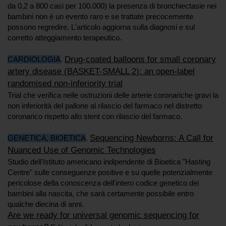
da 0,2 a 800 casi per 100.000) la presenza di bronchiectasie nei
bambini non è un evento raro e se trattate precocemente
possono regredire. L'articolo aggiorna sulla diagnosi e sul
corretto atteggiamento terapeutico.
Drug-coated balloons for small coronary
CARDIOLOGIA
.
artery disease (BASKET-SMALL 2): an open-label
randomised non-inferiority trial
Trial che verifica nelle ostruzioni delle arterie coronariche gravi la
non inferiorità del pallone al rilascio del farmaco nel distretto
coronarico rispetto allo stent con rilascio del farmaco.
Sequencing Newborns: A Call for
GENETICA, BIOETICA
.
Nuanced Use of Genomic Technologies
Studio dell'Istituto americano indipendente di Bioetica "Hasting
Centre" sulle conseguenze positive e su quelle potenzialmente
pericolose della conoscenza dell'intero codice genetico dei
bambini alla nascita, che sarà certamente possibile entro
qualche diecina di anni.
Are we ready for universal genomic sequencing for