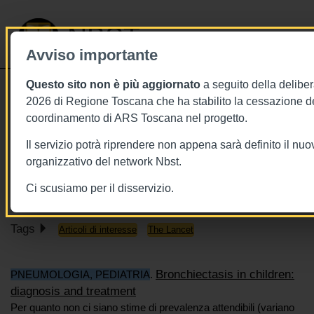
NBST
Avviso importante
Questo sito non è più aggiornato
a seguito della deliber
Toggle
2026 di Regione Toscana che ha stabilito la cessazione de
navigati
coordinamento di ARS Toscana nel progetto.
8/9/2018
Il servizio potrà riprendere non appena sarà definito il nu
8 settembre 2018 - This week in The
organizzativo del network Nbst.
Lancet
Ci scusiamo per il disservizio.
Tags
Articoli di interesse
The Lancet
Bronchiectasis in children:
PNEUMOLOGIA, PEDIATRIA
.
diagnosis and treatment
Per quanto non ci siano stime di prevalenza attendibili (variano