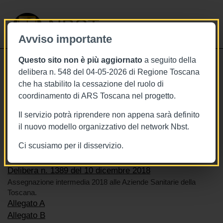
NBST
Avviso importante
Questo sito non è più aggiornato
a seguito della
Toggle
delibera n. 548 del 04-05-2026 di Regione Toscana
navigati
che ha stabilito la cessazione del ruolo di
10/12/2018
coordinamento di ARS Toscana nel progetto.
Delibera n. 1389 del 10 dicembre
Il servizio potrà riprendere non appena sarà definito
il nuovo modello organizzativo del network Nbst.
Ci scusiamo per il disservizio.
Tags
BURT Bollettino della regione toscana
Sistema sanitario
Delibera n. 1389 del 10 dicembre 2018
Assegnazione intermedia 2018 alle Aziende Sanitarie della
Toscana.
Allegato A
Allegato B