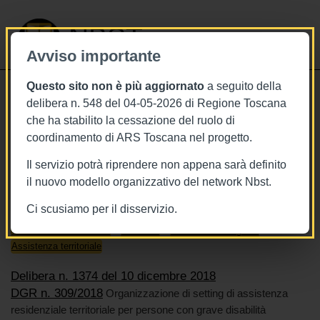
NBST
Avviso importante
Questo sito non è più aggiornato
a seguito della
Toggle
delibera n. 548 del 04-05-2026 di Regione Toscana
navigati
che ha stabilito la cessazione del ruolo di
10/12/2018
coordinamento di ARS Toscana nel progetto.
Delibera n. 1374 del 10 dicembre
Il servizio potrà riprendere non appena sarà definito
il nuovo modello organizzativo del network Nbst.
Ci scusiamo per il disservizio.
Tags
BURT Bollettino della regione toscana
Continuità assistenziale
Disabilità
Malattie neurologiche
Assistenza territoriale
Delibera n. 1374 del 10 dicembre 2018
DGR n. 309/2018
Organizzazione di setting di assistenza
residenziale territoriale per persone con grave disabilità