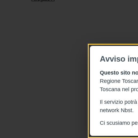
Avviso im
Questo sito no
Regione Toscana
Toscana nel pro
Il servizio pot
network Nbst.
Ci scusiamo per 