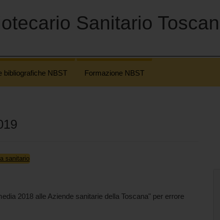
otecario Sanitario Tosca
e bibliografiche NBST
Formazione NBST
2019
a sanitario
dia 2018 alle Aziende sanitarie della Toscana" per errore