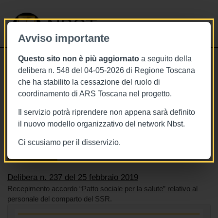
NBST
Avviso importante
Questo sito non è più aggiornato
a seguito della
Toggle
delibera n. 548 del 04-05-2026 di Regione Toscana
navigati
che ha stabilito la cessazione del ruolo di
25/2/2019
coordinamento di ARS Toscana nel progetto.
Delibera n. 237 del 25 febbraio 2019
Il servizio potrà riprendere non appena sarà definito
il nuovo modello organizzativo del network Nbst.
Ci scusiamo per il disservizio.
Tags
Toscana
BURT Bollettino della regione toscana
Sistema sanitario
Delibera n. 237 del 25 febbraio 2019
Recepimento accordo “Patto sociale per la salute” relativo al
personale del comparto del SSR.